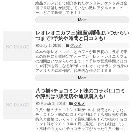
絶品グルメとして紹介されたケンタ丼。ケンタ丼は全
国で６店舗しか販売していない激レアグルメメニュ
ー。どこで販売してる！？
More
レオレオニカフェ(銀座)期間はいつからい
つまで?予約や時間と口コミも!
July 1, 2019
グルメ
絵本作家レオ・レオニとカフェが世界初のコラボで東
京の銀座に期間限定でオープン！レオ・レオニカフェ
の期間はいつからいつまで！？予約や営業時間と口コ
ミや評判も気になる!(^^)!レオレオニはオランダ出身の
アメリカの絵本作家。代表的な作品に１９６
More
八つ橋×チョコミント味のコラボ!口コミ
や評判は?販売店や通販購入も!
March 1, 2018
グルメ
生八つ橋のチョコミント味がついに発売されました。
チョコミント味の口コミや評判は？？店舗販売や通販
購入と価格はいくら！？賞味期限も！八つ橋のチョコ
ミント味が２０１９年１月に発売。そのお味は♪ミン
ト風味の白あんにチョコチップが入った生八つ橋～。