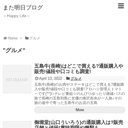
また明日ブログ
～Happy Life～
Home
グルメ
"
グルメ
"
五島牛(長崎)はどこで買える?通販購入や
販売!値段や口コミも調査!
April 13, 2022
グルメ
五島牛(長崎)のお肉やステーキはどこで買える?通販購
入や販売!値段や口コミも調査!アロハ☆管理人トマト
～です(^^)/♪テレビ番組☆のんびりゆったり路線バスの
旅で長崎の五島列島に女優の南沢奈央が一人旅♪その
旅の途中で寄った五島牛のお店の五島
More
御堀堂(山口ういろう)の通販購入は?販売
店舗と値段!賞味期限や種類も