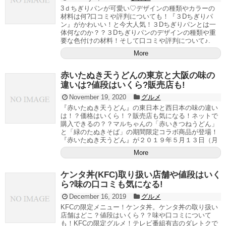
3ｄちぎりパンが可愛い♡デザインの種類やカラーの
材料は何?口コミや評判についても！『３Dちぎりパ
ン』がかわいい！と今大人気！３Dちぎりパンとは一
体何なのか？？３Dちぎりパンのデザインの種類や重
要な色付けの材料！そして口コミや評判について♪.
More
赤いたぬき天うどんの東京と大阪の味の
違いは?値段はいくら?販売店も!
November 19, 2020
グルメ
『赤いたぬき天うどん』の東日本と西日本の味の違い
は！？価格はいくら！？販売店も気になる！ネットで
購入できるの？？マルちゃんの「赤いきつねうどん」
と「緑のたぬきそば」の期間限定コラボ商品が登場！
『赤いたぬき天うどん』が２０１９年５月１３日（月
More
ケンタ丼(KFC)取り扱い店舗や値段はいく
ら?味の口コミも気になる!
December 16, 2019
グルメ
KFCの限定メニュー！ケンタ丼。ケンタ丼の取り扱い
店舗はどこ？値段はいくら？？味や口コミについて
も！KFCの限定グルメ！テレビ番組有吉のダレトクで