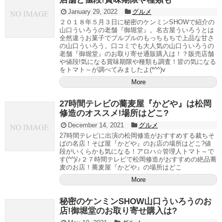
January 29, 2022
グルメ
２０１８年５月３日に秘密のケンミンSHOWで紹介の
山口ういろうの老舗『御堀堂』。名古屋ういろうとは
全然違うお菓子でプルプルのもっちもちで上品な甘さ
の山口ういろう。口コミでも大人気の山口ういろうの
老舗『御堀堂』のお取り寄せ通販購入は！？販売店舗
や値段!気になる賞味期限や種類も調査！皆の気になる
をトマト～が調べてみましたよ(*^^)v
More
27時間テレビの蕎麦屋『かどや』は松岡
修造のオススメ!場所はどこ?
December 14, 2021
グルメ
27時間テレビに出演の松岡修造がおすすめする裁ちそ
ばの名店！そば屋『かどや』のお店の場所はどこ?値
段がいくらかも気になる！アロハ☆管理人トマト～で
す(^^)/♪２７時間テレビで松岡修造がおすすめの絶品蕎
麦のお店！蕎麦屋『かどや』の場所はどこ
More
秘密のケンミンSHOW山口ういろうのお
店!御堀堂のお取り寄せ購入は?