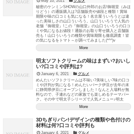
May 10, 2021
グルメ
秘密のケンミンSHOWの山口外郎のお店!御堀堂（みほ
りどう）の通販購入は?店舗販売や値段と種類！賞味
期限や味の口コミも気になる！名古屋ういろうとは違
った美味しさの山口ういろう。山口ういろうで人気の
老舗『御堀堂』!この『御堀堂』の山口ういろうの口コ
ミや気になるお値段！通販のお取り寄せ購入と店舗販
売も！山口ういろうの種類や賞味期限も徹底調査！皆
の気になるをトマト～が調べてみました(*^^)v
More
明太ソフトクリームの味はまずい?おいし
い?口コミや評判は?
January 6, 2021
グルメ
めんたいソフトクリームは不味い?美味しい?味の口コ
ミや評判が気になる！めんたいパーク伊豆が去年の末
に静岡県伊豆にオープンしました！なんと入場料が無
料なので、子連れなどの家族でも楽しめるテーマパー
ク。その中で明太子シリーズで人気メニュー♪明太
More
3Dちぎりパン!デザインの種類や色付けの
材料は何?口コミや評判も
January 4, 2021
グルメ