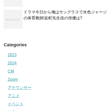
ドラマ今日から俺はサングラスで水色ジャージ
の体育教師!反町先生役の俳優は?
Categories
2023
2024
CM
Zoom
アナウンサー
アニメ
イベント