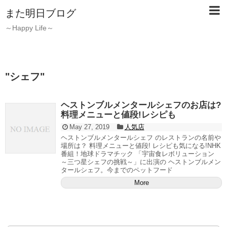
また明日ブログ
～Happy Life～
"
シェフ
"
ヘストンブルメンタールシェフのお店は?
料理メニューと値段!レシピも
May 27, 2019
人気店
ヘストンブルメンタールシェフ のレストランの名前や
場所は？ 料理メニューと値段! レシピも気になる!NHK
番組！地球ドラマチック 「宇宙食レボリューション
～三つ星シェフの挑戦～」に出演の ヘストンブルメン
タールシェフ。今までのペットフード
More