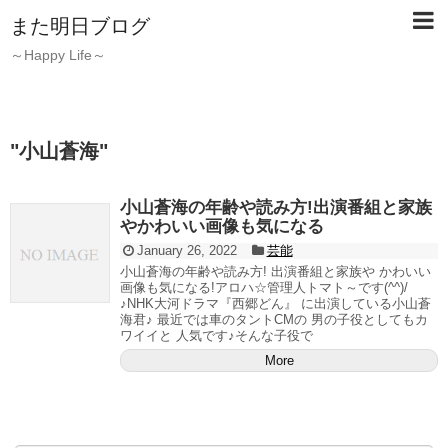
また明日ブログ
～Happy Life～
"
小山蒼海
"
小山蒼海の年齢や読み方!出演番組と家族
やかわいい画像も気になる
January 26, 2022
芸能
小山蒼海の年齢や読み方! 出演番組と家族や かわいい
画像も気になる!アロハ☆管理人トマト～です(^^)/
♪NHK大河ドラマ『西郷どん』 に出演している小山蒼
海君♪ 最近では車のタントCMの 男の子役としてもカ
ワイイと 人気です♪そんな子役で
More