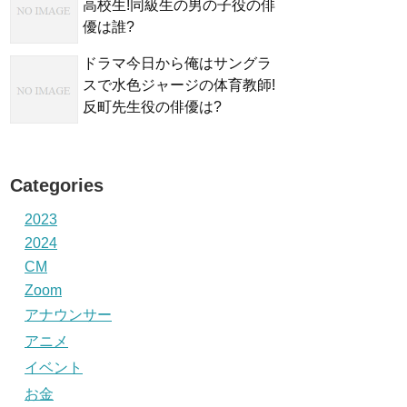
高校生!同級生の男の子役の俳
優は誰?
ドラマ今日から俺はサングラ
スで水色ジャージの体育教師!
反町先生役の俳優は?
Categories
2023
2024
CM
Zoom
アナウンサー
アニメ
イベント
お金