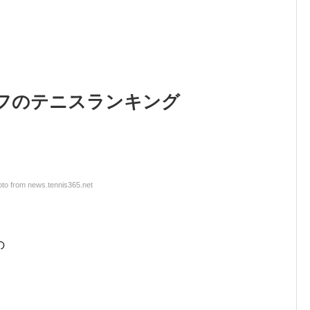
フのテニスランキング
to from news.tennis365.net
の