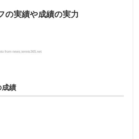
フの実績や成績の実力
to from news.tennis365.net
の成績