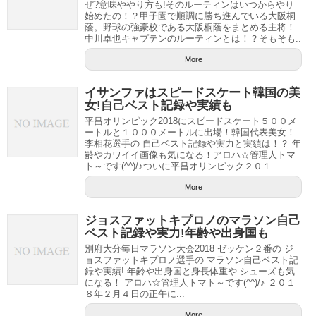
ぜ?意味ややり方も!そのルーティンはいつからやり
始めたの！？甲子園で順調に勝ち進んでいる大阪桐
蔭。野球の強豪校である大阪桐蔭をまとめる主将！
中川卓也キャプテンのルーティンとは！？そもそも..
More
イサンファはスピードスケート韓国の美
女!自己ベスト記録や実績も
平昌オリンピック2018にスピードスケート５００メ
ートルと１０００メートルに出場！韓国代表美女！
李相花選手の 自己ベスト記録や実力と実績は！？ 年
齢やカワイイ画像も気になる！アロハ☆管理人トマ
ト～です(^^)/♪ついに平昌オリンピック２０１
More
ジョスファットキプロノのマラソン自己
ベスト記録や実力!年齢や出身国も
別府大分毎日マラソン大会2018 ゼッケン２番の ジ
ョスファットキプロノ選手の マラソン自己ベスト記
録や実績! 年齢や出身国と身長体重や シューズも気
になる！ アロハ☆管理人トマト～です(^^)/♪ ２０１
８年２月４日の正午に...
More