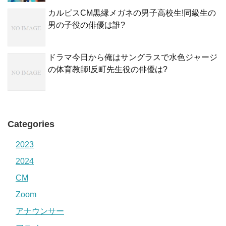
カルピスCM黒縁メガネの男子高校生!同級生の
男の子役の俳優は誰?
ドラマ今日から俺はサングラスで水色ジャージ
の体育教師!反町先生役の俳優は?
Categories
2023
2024
CM
Zoom
アナウンサー