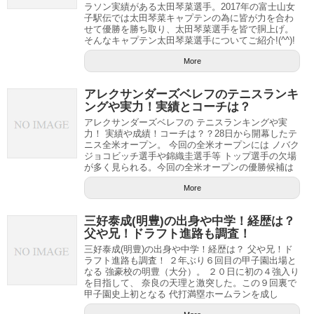
ラソン実績がある太田琴菜選手。2017年の富士山女
子駅伝では太田琴菜キャプテンの為に皆が力を合わ
せて優勝を勝ち取り、太田琴菜選手を皆で胴上げ。
そんなキャプテン太田琴菜選手についてご紹介!(^^)!
More
アレクサンダーズベレフのテニスランキ
ングや実力！実績とコーチは？
アレクサンダーズベレフの テニスランキングや実
力！ 実績や成績！コーチは？？28日から開幕したテ
ニス全米オープン。 今回の全米オープンには ノバク
ジョコビッチ選手や錦織圭選手等 トップ選手の欠場
が多く見られる。今回の全米オープンの優勝候補は
More
三好泰成(明豊)の出身や中学！経歴は？
父や兄！ドラフト進路も調査！
三好泰成(明豊)の出身や中学！経歴は？ 父や兄！ド
ラフト進路も調査！ ２年ぶり６回目の甲子園出場と
なる 強豪校の明豊（大分）。 ２０日に初の４強入り
を目指して、 奈良の天理と激突した。この９回裏で
甲子園史上初となる 代打満塁ホームランを成し