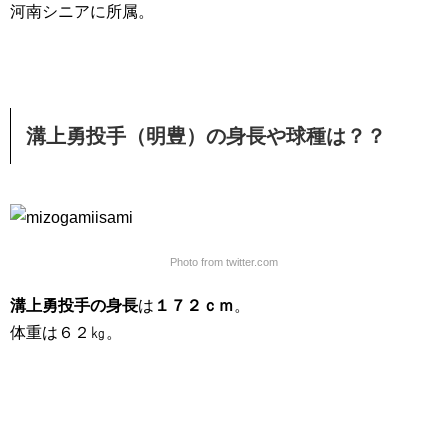
河南シニアに所属。
溝上勇投手（明豊）の身長や球種は？？
Photo from twitter.com
溝上勇投手の身長
は
１７２ｃｍ
。
体重は６２㎏。