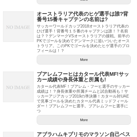
オーストラリア代表のヒゲ選手は誰?背
番号15番キャプテンの名前は?
サッカーワールドカップ2018オーストラリア代表の
ひげ選手！背番号１５番のキャプテンは誰！？名前
は？？デンマークVSオーストラリアの接戦。前半の
PKでゴールを決めてデンマークに追いついたオース
トラリア。このPKでゴールを決めたヒゲ選手のプロ
フィールは！？
More
ブアレムフーヒはカタール代表MF!サッ
カー成績や身長体重と所属も!
カタール代表MF！ブアレム・フーヒ選手のサッカー
成績は！？身長体重や所属チームと試合動画も！サ
ッカーアジアカップ2019の準決勝！カタール対UAE
で見事ゴールを決めたカタール代表ミッドフィール
ダー！ブアレムフーヒ選手。ブアレムフーヒ選手に
つ
More
アブラハムキプリモのマラソン自己ベス