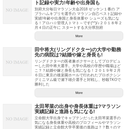
ト記録や実力!年齢や出身国も
別府大分毎日マラソン大会2018 ゼッケン１番の ア
ブラハムキプリモ選手の マラソン自己ベスト記録や
実績!年齢や出身国と身長体重や シューズも気にな
る！アロハ☆管理人トマト～です(^^)/♪２０１８年２
月４日の正午に スタートする大分県別府
More
田中将大(リングドクター)の大学や勤務
先の病院は?結婚や嫁と身長も!
リングドクターの医者兼ボクサーとしてプロデビュ
ーした田中将大選手。大学や高校の学歴や職場はど
こ？？結婚や嫁と身長も気になる！２０１９年２月
６日に東京の後楽園ホールで行われたプロボクシン
グミニマム級で瀬下雄介選手と対戦し、秒殺TKOで
勝利した
More
太田琴菜の出身や身長体重は?マラソン
実績記録と進路も気になる!
立命館大学出身でキャプテンだった太田琴菜選手の
気になる身長体重や高校のプロフィールやマラソン
実績記録と立命館大学卒業後の進路は？？数々のマ