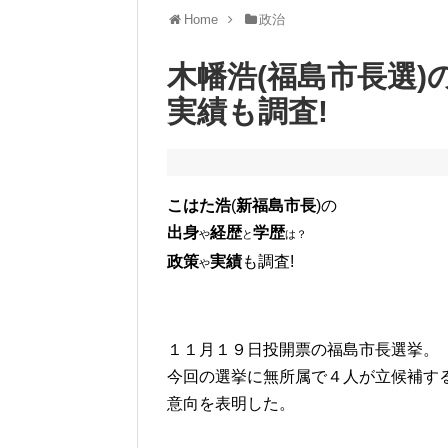
Home
政治
木幡浩(福島市長選)
実績も調査!
こはた
浩
(
新
福島市長
)の
出身
経歴
学歴
や
と
は？
政策
実績
も調査!
や
１１月１９日投開票の福島市長選挙。
今回の選挙に無所属で４人が立候補す
意向を表明した。