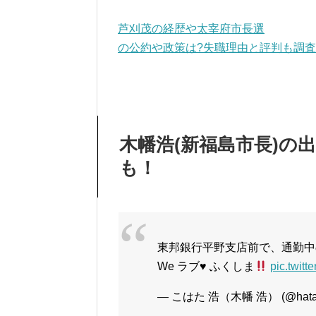
芦刈茂の経歴や太宰府市長選
の公約や政策は?失職理由と評判も調査
木幡浩(新福島市長)の
も！
東邦銀行平野支店前で、通勤中
We ラブ
♥️
ふくしま
pic.twit
— こはた 浩（木幡 浩） (@hata