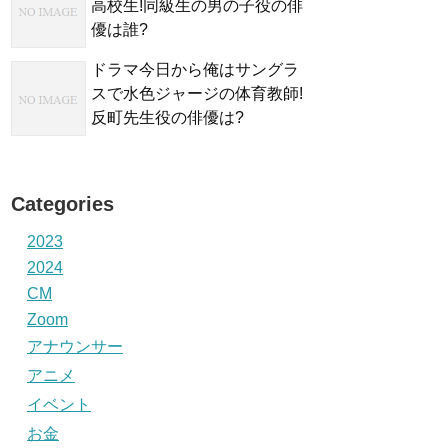
高校生!同級生の男の子役の俳
優は誰?
ドラマ今日から俺はサングラ
スで水色ジャージの体育教師!
反町先生役の俳優は?
Categories
2023
2024
CM
Zoom
アナウンサー
アニメ
イベント
お金