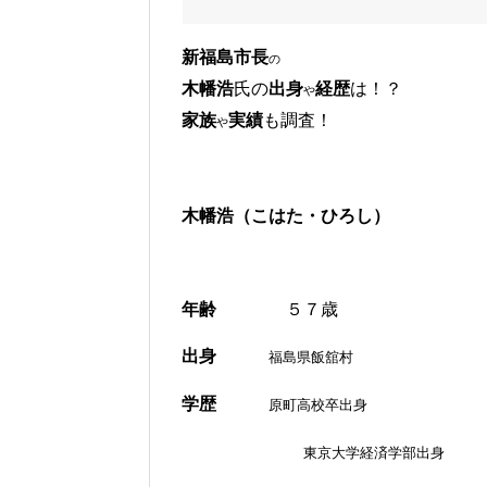
新福島市長
の
木幡浩
氏の
出身
経歴
は！？
や
家族
実績
も調査！
や
木幡浩（こはた・ひろし）
年齢
５７歳
出身
福島県飯舘村
学歴
原町高校卒出身
東京大学経済学部出身