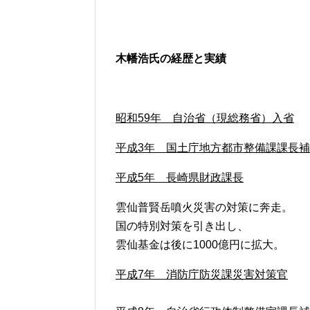
木幡浩氏の経歴と実績
昭和59年 自治省（現総務省）入省
平成3年 国土庁地方都市整備課課長
平成5年 長崎県財政課長
雲仙普賢岳噴火災害の対策に奔走。
国の特別対策を引き出し、
雲仙基金は後に1000億円に拡大。
平成7年 消防庁防災課災害対策官