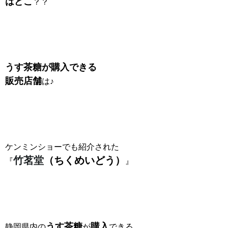
はどこ
？？
うす茶糖が
購入できる
販売店舗
は♪
ケンミンショーでも紹介された
竹茗堂
（ちくめいどう）
『
』
うす茶糖
購入
静岡県内の
が
できる