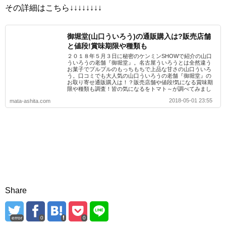
その詳細はこちら↓↓↓↓↓↓↓↓
御堀堂(山口ういろう)の通販購入は?販売店舗
と値段!賞味期限や種類も
２０１８年５月３日に秘密のケンミンSHOWで紹介の山口
ういろうの老舗『御堀堂』。名古屋ういろうとは全然違う
お菓子でプルプルのもっちもちで上品な甘さの山口ういろ
う。口コミでも大人気の山口ういろうの老舗『御堀堂』の
お取り寄せ通販購入は！？販売店舗や値段!気になる賞味期
限や種類も調査！皆の気になるをトマト～が調べてみまし
たよ(*^^)v
2018-05-01 23:55
mata-ashita.com
Share
error
0
0