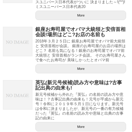
スユニバース日本代表がついに 決まりました～!(^^)!
ミスユニーバース日本代表20
More
銀座お寿司屋でオバマ大統領と安倍首相
会談!場所はどこ?お店の名前も
2018年３月２５日に 銀座お寿司屋でオバマ前大統領
と 安倍首相が会談。 銀座のお寿司屋のお店の場所は
どこ？ 名前も気になる！銀座のお寿司屋でオバマ前
大統領と 安倍首相がランチ会談。 そのお寿司屋さん
で食べたお寿司が 美味しかったとオバマ前
More
英弘(新元号候補)読み方や意味は?古事
記出典の由来も!
新元号候補から外れた『英弘』の名前の読み方や意
味は！？古事記出典の由来も！元号が平成から新元
号！令和に２０１９年５月１日になります。新元号
は令和に決まりましたが、新元号の一番の有力候補
だった『英弘』の名前の読み方や意味と出典の古事
記の由来に
More