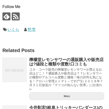
Follow Me
いくら
黙雪
Related Posts
檸檬堂レモンサワーの通販購入や販売店
は?値段と種類や度数!口コミも
コカ・コーラ販売の檸檬堂レモンサワーが買えるお
店はどこ！？通販購入や販売店は？？レモンサワー
の種類やアルコール度数と価格！味の評判も気にな
る！アロハ☆管理人トマト～です(^^)/♪２０１８年７
月３１日放送の『マツコの知らない世界』に出演の
レ
More
今井彰宏(岐阜トリッキーパンダース)の