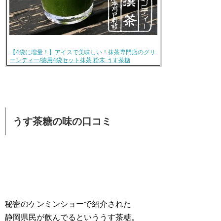
【4袋に増量！】アイスで美味しい！抹茶専門店のグリ
ーンティー/徳用4袋セット抹茶 粉末 うす茶糖
うす茶糖の味の口コミ
秘密のケンミンショーで紹介された
静岡県民が飲んでるといううす茶糖。