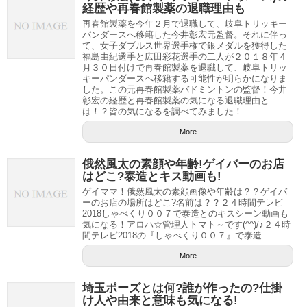
経歴や再春館製薬の退職理由も
再春館製薬を今年２月で退職して、岐阜トリッキー
パンダースへ移籍した今井彰宏元監督。それに伴っ
て、女子ダブルス世界選手権で銀メダルを獲得した
福島由紀選手と広田彩花選手の二人が２０１８年４
月３０日付けで再春館製薬を退職して、岐阜トリッ
キーパンダースへ移籍する可能性が明らかになりま
した。この元再春館製薬バドミントンの監督！今井
彰宏の経歴と再春館製薬の気になる退職理由と
は！？皆の気になるを調べてみました！
More
俄然風太の素顔や年齢!ゲイバーのお店
はどこ?泰造とキス動画も!
ゲイママ！俄然風太の素顔画像や年齢は？？ゲイバ
ーのお店の場所はどこ?名前は？？２４時間テレビ
2018しゃべくり００７で泰造とのキスシーン動画も
気になる！アロハ☆管理人トマト～です(^^)/♪２４時
間テレビ2018の『しゃべくり００７』で泰造
More
埼玉ポーズとは何?誰が作ったの?仕掛
け人や由来と意味も気になる!