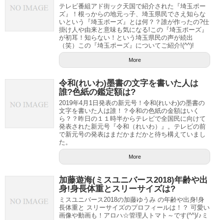
テレビ番組アド街ック天国で紹介された『埼玉ポー
ズ』！根っからの地元っ子、埼玉県民でさえ知らな
いという『埼玉ポーズ』とは何？？誰が作ったの?仕
掛け人や由来と意味も気になる!この『埼玉ポーズ』
が初耳！知らない！という埼玉県民の声が続出
（笑）この『埼玉ポーズ』についてご紹介!(^^)!
More
令和(れいわ)墨書の文字を書いた人は
誰?色紙の鑑定額は?
2019年4月1日発表の新元号！令和(れいわ)の墨書の
文字を書いた人は誰！？令和の色紙の金額はいく
ら？？昨日の１１時半からテレビで全国民に向けて
発表された新元号『令和（れいわ）』。テレビの前
で新元号の発表はまだかまだかと待ち構えていまし
た。
More
加藤遊海(ミスユニバース2018)年齢や出
身!身長体重とスリーサイズは?
ミスユニバース2018の加藤ゆうみ の年齢や出身!身
長体重と スリーサイズのプロフィールは！？ 可愛い
画像や動画も！アロハ☆管理人トマト～です(^^)/♪ミ