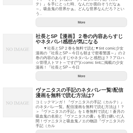
テ）』を手にとった時、なんだか面白そうだなぁ
～。吸血鬼の世界かぁ。どんな世界なんだろ？とい
う..
More
社長とSP【漫画】２巻の内容あらすじ
やネタバレ!感想が気になる
▼社長とSP２巻を無料で読む▼tint comic少女
漫画の『社長とSP～今日も朝まで密着警護～』の２
巻の内容のあらすじやネタバレと感想は？？アロハ
☆管理人トマト～です(^^)/♪comic tintに掲載の少女
漫画！『社長とSP～今日
More
ヴァニタスの手記のネタバレ一覧!配信
漫画を無料で読む方法は?
コミックマンガ！『ヴァニタスの手記（カルテ）』
のネタバレ一覧。配信漫画を無料で読む方法は！？
＞『ヴァニタスの手記』を１巻無料で読む！蒼月の
吸血鬼の名前と『ヴァニタスの書』を受け継いだ人
間！ヴァニタスと吸血鬼ノエの物語『ヴァニタスの
手記（カル