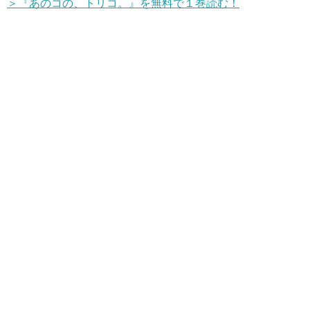
＞『あのコの、トリコ。』を無料で１巻読む！