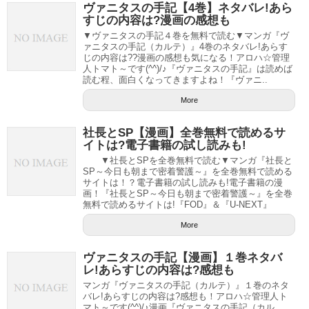
ヴァニタスの手記【4巻】ネタバレ!あら
すじの内容は?漫画の感想も
▼ヴァニタスの手記４巻を無料で読む▼マンガ『ヴ
ァニタスの手記（カルテ）』4巻のネタバレ!あらす
じの内容は??漫画の感想も気になる！アロハ☆管理
人トマト～です(^^)/♪『ヴァニタスの手記』は読めば
読む程、面白くなってきますよね！『ヴァニ..
More
社長とSP【漫画】全巻無料で読めるサ
イトは?電子書籍の試し読みも!
▼社長とSPを全巻無料で読む▼マンガ『社長と
SP～今日も朝まで密着警護～』を全巻無料で読める
サイトは！？電子書籍の試し読みも!電子書籍の漫
画！『社長とSP～今日も朝まで密着警護～』を全巻
無料で読めるサイトは!『FOD』＆『U-NEXT』
More
ヴァニタスの手記【漫画】１巻ネタバ
レ!あらすじの内容は?感想も
マンガ『ヴァニタスの手記（カルテ）』１巻のネタ
バレ!あらすじの内容は?感想も！アロハ☆管理人ト
マト～です(^^)/♪漫画『ヴァニタスの手記（カル