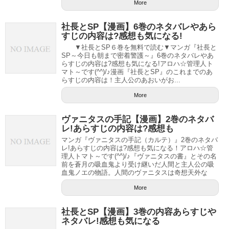
More
社長とSP【漫画】6巻のネタバレやあら
すじの内容は?感想も気になる!
▼社長とSP６巻を無料で読む▼マンガ『社長と
SP～今日も朝まで密着警護～』6巻のネタバレやあ
らすじの内容は?感想も気になる!アロハ☆管理人ト
マト～です(^^)/♪漫画『社長とSP』のこれまでのあ
らすじの内容は！主人公のあおいがお...
More
ヴァニタスの手記【漫画】2巻のネタバ
レ!あらすじの内容は?感想も
マンガ『ヴァニタスの手記（カルテ）』2巻のネタバ
レ!あらすじの内容は?感想も気になる！アロハ☆管
理人トマト～です(^^)/♪『ヴァニタスの書』とその名
前を蒼月の吸血鬼より受け継いだ人間と主人公の吸
血鬼ノエの物語。人間のヴァニタスは奇想天外な
More
社長とSP【漫画】3巻の内容あらすじや
ネタバレ!感想も気になる