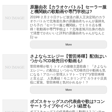
原藤由衣【カラオケバトル】セーラー服
と機関銃の歌動画や専門学校は?
2019年２月２０日テレビ放送の新人王決定戦のカラ
オケバトルで北海道出身の原藤由衣ちゃんが薬師丸
ひろ子の『セーラー服と機関銃』で１００点を獲
得！歌動画や専門学校は！？北海道旭川出身の色白
で清楚でかわいいと評判の原藤由衣ちゃんがなんと
Σ(･ω
More
さよならエレジー【菅田将暉】配信はい
つから?CD発売日や動画も!
菅田将暉が歌う トドメの接吻主題歌曲！ 『さよなら
エレジー』の配信は いつから?CD発売日や動画も気
になる！アロハ☆管理人トマト～です(^^)/菅田将暉
と言えば、 人気番組！モニタリングで カラオケ店員
役に変装。菅田将暉と気付かれるか！？
More
ボズスキャッグスの代表曲や歌は?コン
サートライブやイベント!経歴も
ボズスキャッグスの代表曲や歌！動画は？コンサー