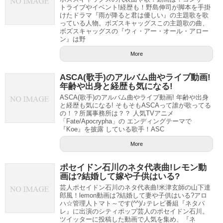
トライブやイベント!経歴も！野島伸司が脚本を手掛
けたドラマ『雨が降ると君は優しい』の主題歌を歌
っている人物。ボズスキャッグスこの主題歌の曲、
ボズスキャッグスの『ウィ・アー・オール・アロー
ン』は野
More
ASCA(歌手)のアルバム曲やライブ動画!
年齢や出身と経歴も気になる!
ASCA(歌手)のアルバム曲やライブ動画! 年齢や出身
と経歴も気になる! そもそもASCAって誰が歌ってる
の！？所属事務所は？？ 人気TVアニメ
「Fate/Apocrypha」の エンディングテーマで
『Koe』を披露 している歌手！ASC
More
ポセイドン石川のネタ代表曲!レモン動
画は?結婚して嫁や子供はいる?
芸人ポセイドン石川のネタ代表曲!米津玄師の山下達
郎風！lemon動画は?結婚して妻や子供はいる?アロ
ハ☆管理人トマト～です(^^)/♪テレビ番組『ネタパ
レ』に出演のシティポップ芸人のポセイドン石川。
ツイッターに投稿した動画で人気を集め、『ネ