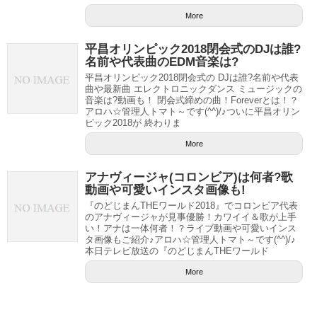
More
平昌オリンピック2018閉会式のDJは誰?
名前や代表曲のEDM音楽は?
平昌オリンピック2018閉会式の DJは誰?名前や代表
曲や最新曲 エレクトロニックダンス ミュージックの
音楽は?動画も！ 閉会式締めの曲！Foreverとは！？
アロハ☆管理人トマト～です(^^)/♪ついに平昌オリン
ピック2018が 終わりま
More
アナヴィージャ(コロンビア)は何者?歌
動画や可愛いインスタ画像も!
『のどじまんTHEワールド2018』でコロンビア代表
のアナヴィージャが見事優勝！カワイイ＆歌が上手
い！アナは一体何者！？ライブ動画や可愛いインス
タ画像もご紹介♪アロハ☆管理人トマト～です(^^)/♪
本日テレビ放送の『のどじまんTHEワールド
More