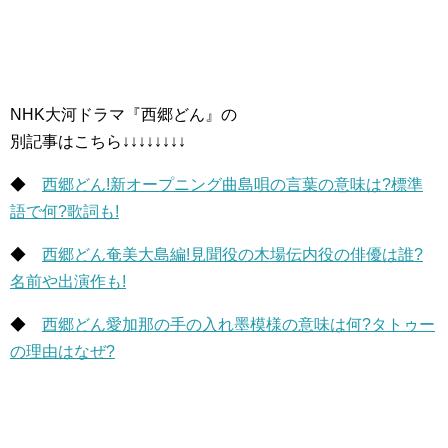
NHK大河ドラマ『西郷どん』の
別記事はこちら↓↓↓↓↓↓↓↓
◆
西郷どん!新オープニング曲島唄の言葉の意味は?標準
語で何?歌詞も!
◆
西郷どん奄美大島編!見聞役の木場伝内役の俳優は誰?
名前や出演作も!
◆
西郷どん愛加那の手の入れ墨模様の意味は何?タトゥー
の理由はなぜ?