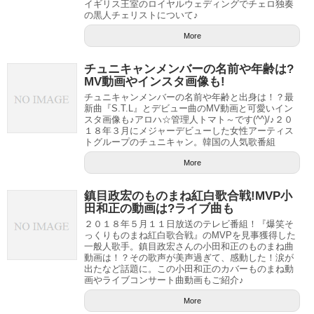
イギリス王室のロイヤルウェディングでチェロ独奏
の黒人チェリストについて♪
More
チュニキャンメンバーの名前や年齢は?
MV動画やインスタ画像も!
チュニキャンメンバーの名前や年齢と出身は！？最
新曲『S.T.L』とデビュー曲のMV動画と可愛いイン
スタ画像も♪アロハ☆管理人トマト～です(^^)/♪２０
１８年３月にメジャーデビューした女性アーティス
トグループのチュニキャン。韓国の人気歌番組
More
鎮目政宏のものまね紅白歌合戦!MVP小
田和正の動画は?ライブ曲も
２０１８年５月１１日放送のテレビ番組！『爆笑そ
っくりものまね紅白歌合戦』のMVPを見事獲得した
一般人歌手。鎮目政宏さんの小田和正のものまね曲
動画は！？その歌声が美声過ぎて、感動した！涙が
出たなど話題に。この小田和正のカバーものまね動
画やライブコンサート曲動画もご紹介♪
More